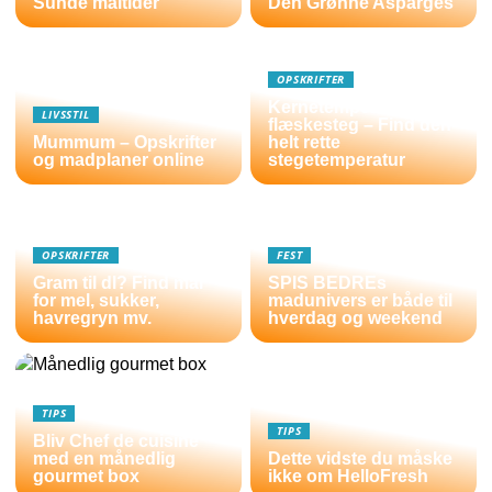
Sunde måltider
Den Grønne Asparges
OPSKRIFTER
Kernetemperatur
LIVSSTIL
flæskesteg – Find den
Mummum – Opskrifter
helt rette
og madplaner online
stegetemperatur
OPSKRIFTER
FEST
Gram til dl? Find mål
SPIS BEDREs
for mel, sukker,
madunivers er både til
havregryn mv.
hverdag og weekend
TIPS
TIPS
Bliv Chef de cuisine
med en månedlig
Dette vidste du måske
gourmet box
ikke om HelloFresh