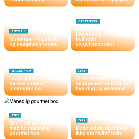
OPSKRIFTER
Kernetemperatur
LIVSSTIL
flæskesteg – Find den
Mummum – Opskrifter
helt rette
og madplaner online
stegetemperatur
OPSKRIFTER
FEST
Gram til dl? Find mål
SPIS BEDREs
for mel, sukker,
madunivers er både til
havregryn mv.
hverdag og weekend
TIPS
TIPS
Bliv Chef de cuisine
med en månedlig
Dette vidste du måske
gourmet box
ikke om HelloFresh