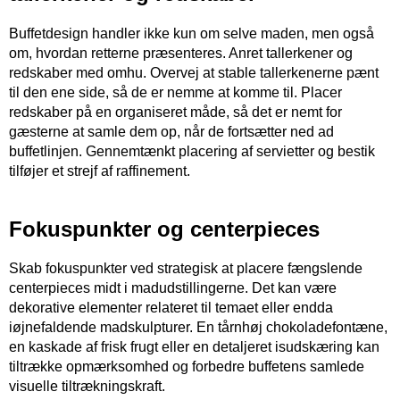
Buffetdesign handler ikke kun om selve maden, men også
om, hvordan retterne præsenteres. Anret tallerkener og
redskaber med omhu. Overvej at stable tallerkenerne pænt
til den ene side, så de er nemme at komme til. Placer
redskaber på en organiseret måde, så det er nemt for
gæsterne at samle dem op, når de fortsætter ned ad
buffetlinjen. Gennemtænkt placering af servietter og bestik
tilføjer et strejf af raffinement.
Fokuspunkter og centerpieces
Skab fokuspunkter ved strategisk at placere fængslende
centerpieces midt i madudstillingerne. Det kan være
dekorative elementer relateret til temaet eller endda
iøjnefaldende madskulpturer. En tårnhøj chokoladefontæne,
en kaskade af frisk frugt eller en detaljeret isudskæring kan
tiltrække opmærksomhed og forbedre buffetens samlede
visuelle tiltrækningskraft.