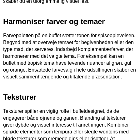
skaber du en uforglemmelig visuel fest.
Harmoniser farver og temaer
Farvepaletten på en buffet sætter tonen for spiseoplevelsen.
Begynd med at overveje temaet for begivenheden eller den
type mad, der serveres. Indarbejd komplementærfarver, der
harmonerer med det valgte tema. For eksempel kan en
buffet med tropisk tema have levende nuancer af grøn, gul
og orange. Ensartede farvevalg i hele udstillingen skaber en
visuelt sammenhængende og tiltalende præsentation.
Teksturer
Teksturer spiller en vigtig rolle i buffetdesignet, da de
engagerer både øjnene og ganen. Blanding af teksturer
giver dybde og visuel interesse til anretningen. Kombiner
sprøde elementer som tempura eller stegte wontons med
bløde teksturer som cremede dips eller risottoer. At