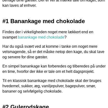
behage dine gæster. Der er vel at mærke tale om kager, som
kan laves af enhver.
#1 Banankage med chokolade
Findes der i virkeligheden noget mere lækkert end en
svampet
banankage med chokolade
?
Har du også svært ved at komme i tanke om noget mere
velsmagende, så er det måske netop den kage, du skal lave
og servere for dine gæster.
En simpel banankage kan forberedes og tilberedes på under
en time, hvorfor der ikke er tale om et helt dagsprojekt.
Til en klassisk banankage med chokolade skal der bruges
hvedemel, sukker, æg, vaniljepulver, bagepulver, smør,
bananer og selvfølgelig chokolade.
#2 Gulerodskage