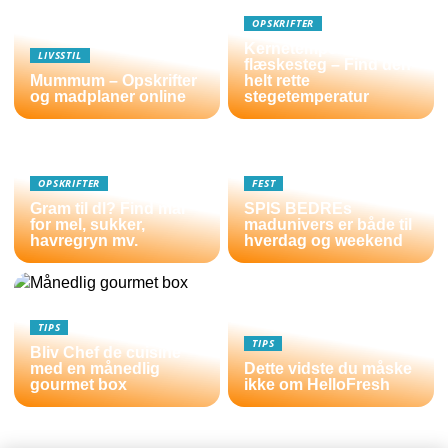
OPSKRIFTER
Kernetemperatur
LIVSSTIL
flæskesteg – Find den
Mummum – Opskrifter
helt rette
og madplaner online
stegetemperatur
OPSKRIFTER
FEST
Gram til dl? Find mål
SPIS BEDREs
for mel, sukker,
madunivers er både til
havregryn mv.
hverdag og weekend
TIPS
TIPS
Bliv Chef de cuisine
med en månedlig
Dette vidste du måske
gourmet box
ikke om HelloFresh