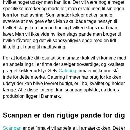
hvilket noget udstyr man kan lide. Der vil være nogle meget
specifikke mærker og modeller, man er vild med til sin egen
form for madlavning. Som amatør kok er det en smule
sværere at navigere efter. Man skal både tage hensyn til
hvilket slags komfur man har, og hvilken slags mad man
laver. Man vil ikke vide hvilken slags pande man bruger til
hvilke råvarer, og det vil sandsynligvis ende med en lidt
tilfældig til gang til madlavning.
For at forbedre dit resultat som amatør kok vil vi komme med
en anbefaling til er firma der sælger troværdige, og kvalitets
præget køkkenudstyr. Selv
Catering
firmaer vil kunne stå
inde for dette mærke. Catering firmaer har brug for køkken
udstyr der kan blive leveret hurtigt, er i høj kvalitet og holder
længe. Alle disse kriterier kan scanpan opfylde, da deres
produktion ligger i Danmark.
Scanpan er den rigtige pande for dig
Scanpan
er det firma vi vil anbefale til amatørkokken. Det er