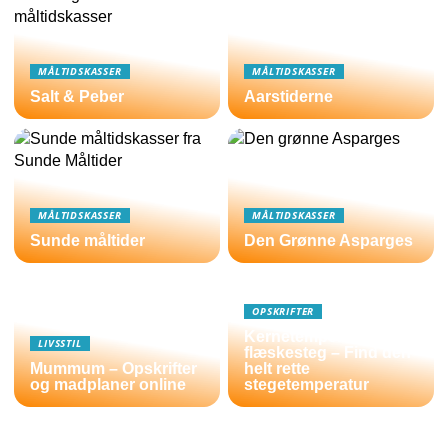
MÅLTIDSKASSER
MÅLTIDSKASSER
Salt & Peber
Aarstiderne
MÅLTIDSKASSER
MÅLTIDSKASSER
Sunde måltider
Den Grønne Asparges
OPSKRIFTER
Kernetemperatur
LIVSSTIL
flæskesteg – Find den
Mummum – Opskrifter
helt rette
og madplaner online
stegetemperatur