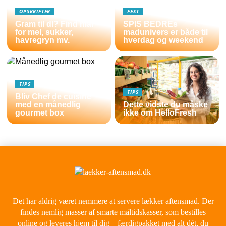
OPSKRIFTER
FEST
Gram til dl? Find mål
SPIS BEDREs
for mel, sukker,
madunivers er både til
havregryn mv.
hverdag og weekend
TIPS
TIPS
Bliv Chef de cuisine
med en månedlig
Dette vidste du måske
gourmet box
ikke om HelloFresh
Det har aldrig været nemmere at servere lækker aftensmad. Der
findes nemlig masser af smarte måltidskasser, som bestilles
online og leveres hjem til dig – færdigpakket med alt dét, du