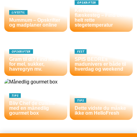
OPSKRIFTER
Kernetemperatur
LIVSSTIL
flæskesteg – Find den
Mummum – Opskrifter
helt rette
og madplaner online
stegetemperatur
OPSKRIFTER
FEST
Gram til dl? Find mål
SPIS BEDREs
for mel, sukker,
madunivers er både til
havregryn mv.
hverdag og weekend
TIPS
TIPS
Bliv Chef de cuisine
med en månedlig
Dette vidste du måske
gourmet box
ikke om HelloFresh