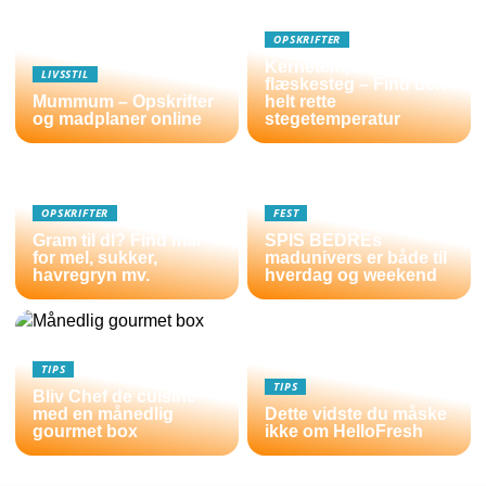
OPSKRIFTER
Kernetemperatur
LIVSSTIL
flæskesteg – Find den
Mummum – Opskrifter
helt rette
og madplaner online
stegetemperatur
OPSKRIFTER
FEST
Gram til dl? Find mål
SPIS BEDREs
for mel, sukker,
madunivers er både til
havregryn mv.
hverdag og weekend
TIPS
TIPS
Bliv Chef de cuisine
med en månedlig
Dette vidste du måske
gourmet box
ikke om HelloFresh